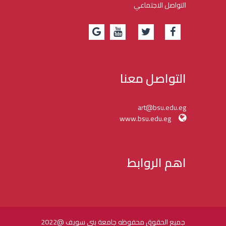
التواصل الاجتماعي
التواصل معنا
art@bsu.edu.eg
www.bsu.edu.eg
اهم الروابط
جميع الحقوق محفوظه جامعة بني سويف @2022