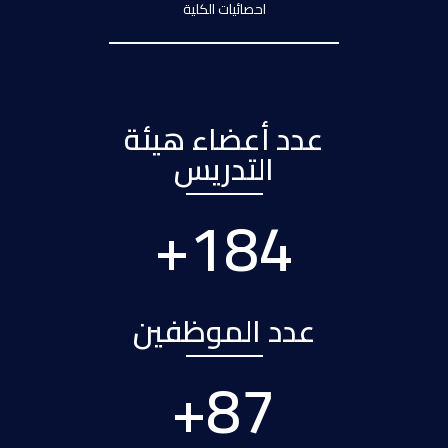
احصائيات الكلية
عدد أعضاء هيئة
التدريس
+
227
عدد الموظفين
+
108